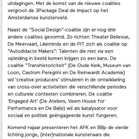
uitdagingen. Met de komst van de nieuwe coalities
vergroot de 3Package Deal de impact op het
Amsterdamse kunstenveld.
Naast de "Social Design"-coalitie zijn er nog drie
andere coalities gevormd. Zo richten Theater Bellevue,
De Meervaart, Likeminds en de PIT zich als coalitie op
“Autodidacte Makers”: Talenten die niet via een
opleiding in beeld komen krijgen zo een kans. De
coalitie “Transhistoriciteit” (De Oude Kerk, Museum van
Loon, Castrum Peregrini en De Reinwardt Academie)
wil ‘creative producers’ stimuleren in de ontwikkeling
van cross-over activiteiten die verschillende periodes
en culturele contexten combineren. De coalitie
‘Engaged Art’ (De Ateliers, Veem House for
Performance en De Balie) wil als katalysator voor
sociaal en politiek geëngageerde kunst fungeren.
Komend najaar presenteren het AFK en BBp de vierde
lichting jonge, (inter)nationale kunstenaars die