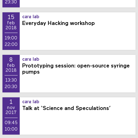
23:30
15
care lab
Everyday Hacking workshop
feb
2018
19:00
22:00
8
care lab
Prototyping session: open-source syringe
feb
2018
pumps
13:30
20:30
1
care lab
Talk at ‘Science and Speculations’
nov
2017
09:45
10:00