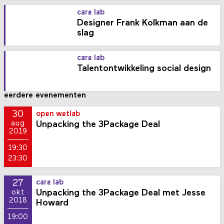
care lab
Designer Frank Kolkman aan de
slag
care lab
Talentontwikkeling social design
eerdere evenementen
30
open wetlab
Unpacking the 3Package Deal
aug
2019
19:30
23:30
27
care lab
Unpacking the 3Package Deal met Jesse
okt
2018
Howard
19:00