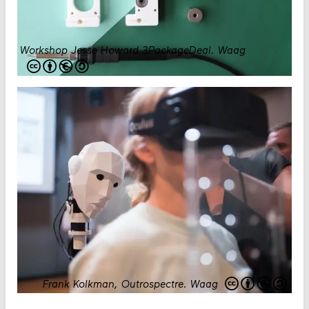
Workshop Jesse Howard 3PackageDeal
.
Waag
Frank Kolkman, Outrospectre
.
Waag