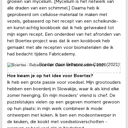
groeien van mycelium. [Mycelium is het netwerk van
alle draden van een schimmel.] Daarna heb ik
geprobeerd om cellulose-materiaal te maken met
vezels, gebaseerd op het recept van een scheikunde-
en kunst-achtig kookboek dat ik heb getweaked tot
mijn eigen recept. Een onderdeel van het afronden van
het Boertex-project was dat ik een kookboek heb
gemaakt met alle recepten voor biomaterialen die ik
had bedacht tijdens Fabricademy.
Boertex door Rebecca van Caem (2021)
Hoe kwam je op het idee voor Boertex?
Ik heb een grote passie voor voedsel. Mijn grootouders
hebben een boerderij in Slowakije, waar ik als kind elke
zomer heenging. En mijn moeders’ vriend is chef. De
puzzelstukjes vielen op een gegeven moment gewoon
op hun plaats: in mijn werk combineer ik mode
ontwerpen met koken. Ik ben een modeontwerper in
de keuken, die kookt met voedseloverschotten -