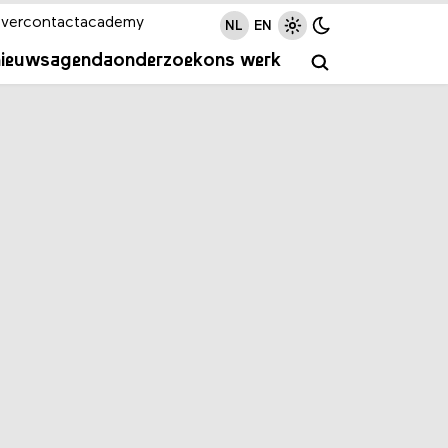
ver
contact
academy
NL
EN
nieuws
agenda
onderzoek
ons werk