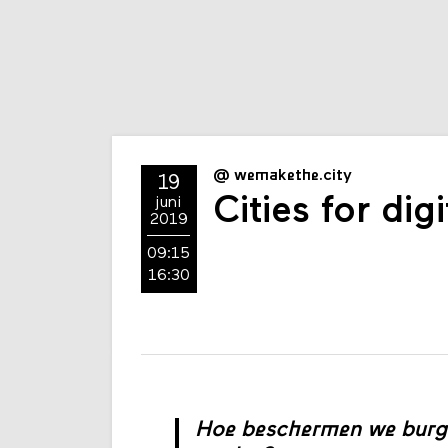
@ wemakethe.city
19
Cities for digi
juni
2019
09:15
16:30
Hoe beschermen we burger