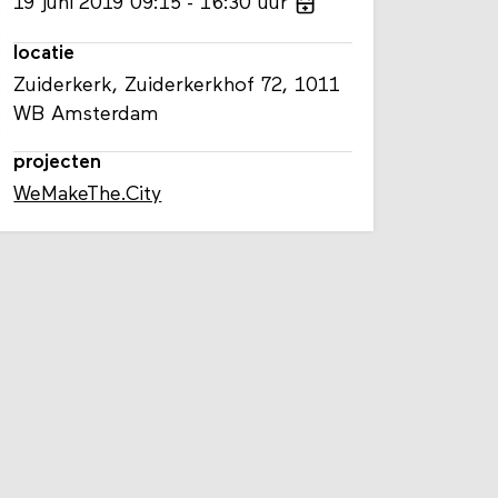
19
juni
2019
09:15
16:30
uur
locatie
Zuiderkerk, Zuiderkerkhof 72, 1011
WB Amsterdam
projecten
WeMakeThe.City