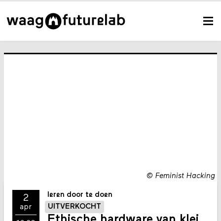
©
Feminist Hacking
leren door te doen
2
UITVERKOCHT
apr
Ethische hardware van klei