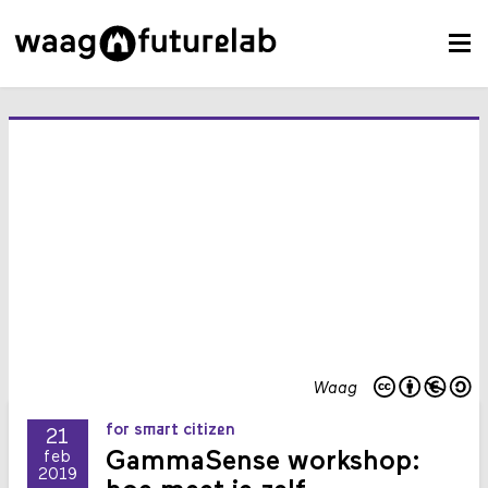
Waag
for smart citizen
21
GammaSense workshop:
feb
2019