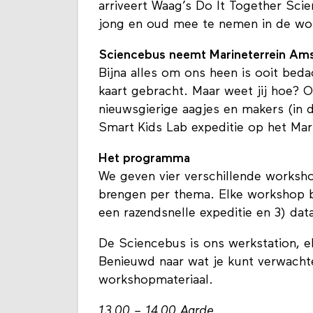
arriveert Waag’s Do It Together Sc
jong en oud mee te nemen in de won
Sciencebus neemt Marineterrein Am
Bijna alles om ons heen is ooit bed
kaart gebracht. Maar weet jij hoe?
nieuwsgierige aagjes en makers (in 
Smart Kids Lab expeditie op het Ma
Het programma
We geven vier verschillende worksh
brengen per thema. Elke workshop b
een razendsnelle expeditie en 3) dat
De Sciencebus is ons werkstation, e
Benieuwd naar wat je kunt verwac
workshopmateriaal.
13.00 – 14.00 Aarde