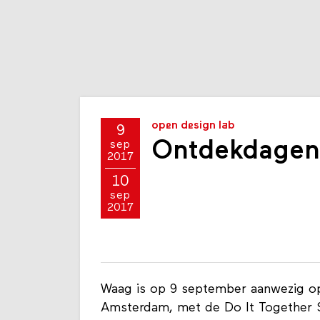
open design lab
9
Ontdekdagen 
sep
2017
10
sep
2017
Waag is op 9 september aanwezig op
Amsterdam, met de Do It Together 