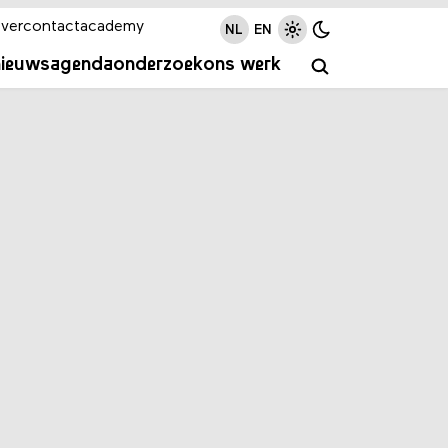
ver
contact
academy
NL
EN
nieuws
agenda
onderzoek
ons werk