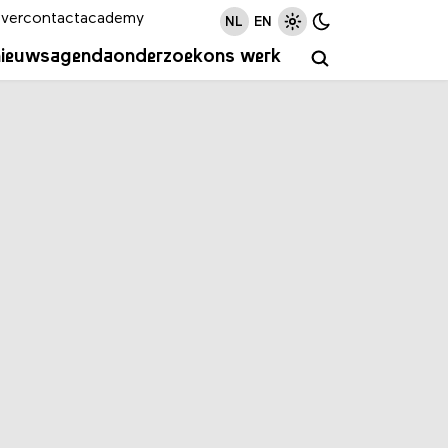
ver
contact
academy
NL
EN
nieuws
agenda
onderzoek
ons werk