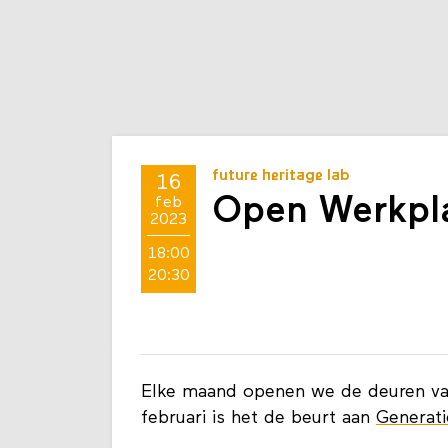
future heritage lab
16
Open Werkpla
feb
2023
18:00
20:30
Elke maand openen we de deuren va
februari is het de beurt aan
Generat