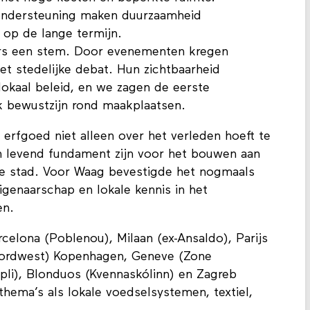
 ondersteuning maken duurzaamheid
r op de lange termijn.
ers een stem. Door evenementen kregen
et stedelijke debat. Hun zichtbaarheid
lokaal beleid, en we zagen de eerste
k bewustzijn rond maakplaatsen.
erfgoed niet alleen over het verleden hoeft te
n levend fundament zijn voor het bouwen aan
me stad. Voor Waag bevestigde het nogmaals
igenaarschap en lokale kennis in het
en.
celona (Poblenou), Milaan (ex-Ansaldo), Parijs
Noordwest) Kopenhagen, Geneve (Zone
Kopli), Blonduos (Kvennaskólinn) en Zagreb
hema’s als lokale voedselsystemen, textiel,