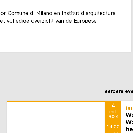
 Comune di Milano en Institut d'arquitectura
het volledige overzicht van de Europese
eerdere ev
4
fut
mrt
We
2024
Wo
14:00
he