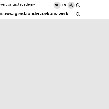
ver
contact
academy
NL
EN
nieuws
agenda
onderzoek
ons werk