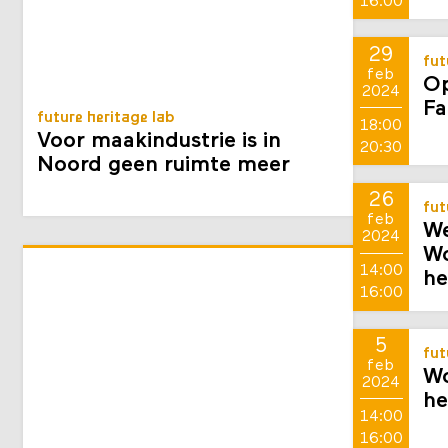
16:00
29
fut
feb
Op
2024
Fa
future heritage lab
18:00
Voor maakindustrie is in
20:30
Noord geen ruimte meer
26
fut
feb
We
2024
Wo
14:00
he
16:00
5
fut
feb
Wo
2024
he
14:00
16:00