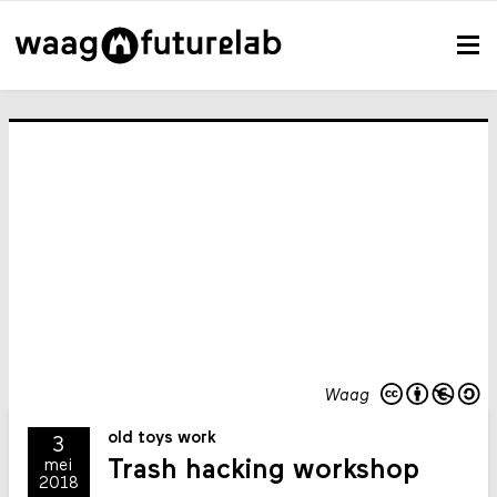
Waag
old toys work
3
Trash hacking workshop
mei
2018