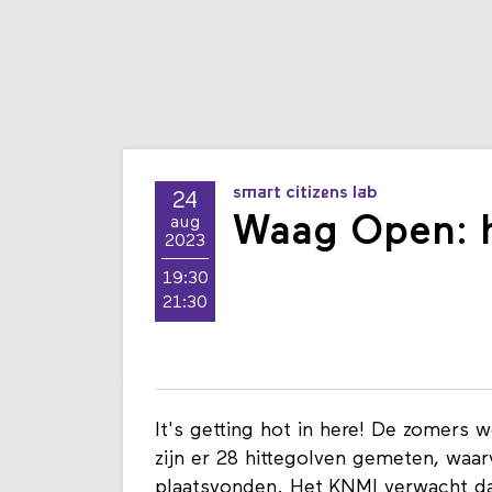
smart citizens lab
24
Waag Open: h
aug
2023
19:30
21:30
It's getting hot in here! De zomers 
zijn er 28 hittegolven gemeten, waar
plaatsvonden. Het KNMI verwacht da