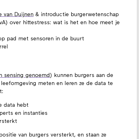
e van Duijnen
& introductie burgerwetenschap
vA) over hittestress: wat is het en hoe meet je
 op pad met sensoren in de buurt
rrel
en sensing genoemd
) kunnen burgers aan de
 leefomgeving meten en leren ze de data te
t:
e data hebt
perts en instanties
rsterkt
ositie van burgers versterkt, en staan ze