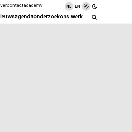
ver
contact
academy
NL
EN
nieuws
agenda
onderzoek
ons werk