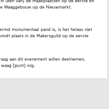
 in (een van) de maakplaatsen op de eerste en
sche Waaggebouw op de Nieuwmarkt.
md monumentaal pand is, is het helaas niet
 vindt plaats in de Makersguild op de eerste
 graag aan dit evenement willen deelnemen,
 waag [punt] org.