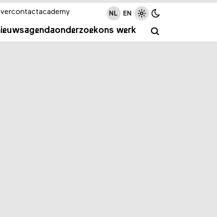
ver
contact
academy
NL
EN
nieuws
agenda
onderzoek
ons werk