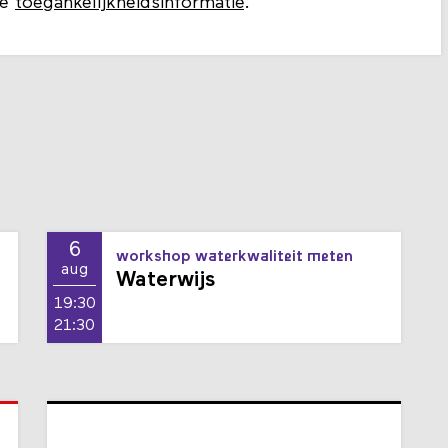
ze
toegankelijkheidsinformatie
.
6
workshop waterkwaliteit meten
aug
Waterwijs
19:30
21:30