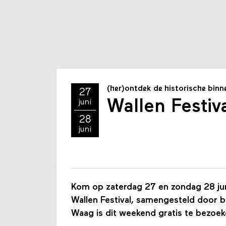
(her)ontdek de historische bin
27
Wallen Festiv
juni
28
juni
Kom op zaterdag 27 en zondag 28 jun
Wallen Festival, samengesteld door
Waag is dit weekend gratis te bezoek