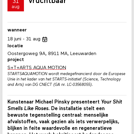
vruchtbaar
31
aug
wanneer
18
juni
31
aug
locatie
Oostergoweg 9A, 8911 MA, Leeuwarden
project
S+T+ARTS AQUA MOTION
STARTSAQUAMOTION wordt medegefinancierd door de Europese
Unie in het kader van het STARTS-initiatief (Science, Technology
and Arts) van DG CNECT (GA nr. LC-03568055).
Kunstenaar Michael Pinsky presenteert
Your Shit
Smells Like Roses
. De installatie stelt een
bewuste tegenstelling centraal: menselijke
afvalstoffen, vaak gezien als iets verwerpelijks,
blijken in feite waardevolle en regeneratieve