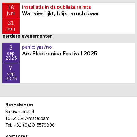
18
installatie in de publieke ruimte
Wat vies lijkt, blijkt vruchtbaar
juni
31
aug
eerdere evenementen
3
panic: yes/no
Ars Electronica Festival 2025
sep
2025
7
sep
2025
Bezoekadres
Nieuwmarkt 4
1012 CR Amsterdam
Tel.
+31 (0)20 5579898
Postadres