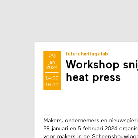
future heritage lab
29
Workshop snij
jan
2024
heat press
14:00
16:00
Makers, ondernemers en nieuwsgieri
29 januari en 5 februari 2024 orga
voor makers in de Scheepsbouwlood