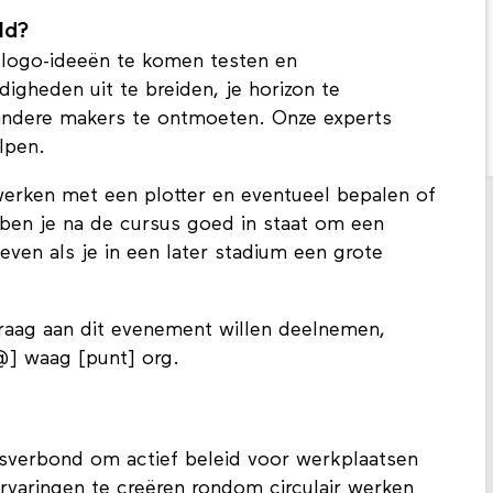
ld?
slogo-ideeën te komen testen en
igheden uit te breiden, je horizon te
 andere makers te ontmoeten. Onze experts
elpen.
werken met een plotter en eventueel bepalen of
 ben je na de cursus goed in staat om een
geven als je in een later stadium een grote
 graag aan dit evenement willen deelnemen,
] waag [punt] org.
verbond om actief beleid voor werkplaatsen
ervaringen te creëren rondom circulair werken