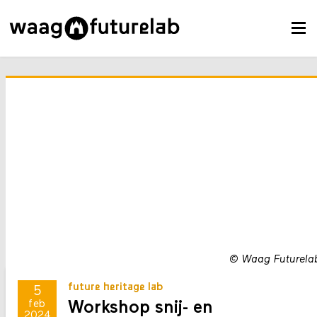
©
Waag Futurela
future heritage lab
5
Workshop snij- en
feb
2024