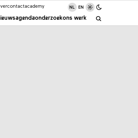
ver
contact
academy
NL
EN
nieuws
agenda
onderzoek
ons werk