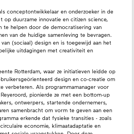
als conceptontwikkelaar en onderzoeker in de
t op duurzame innovatie en citizen science,
 te helpen door de democratisering van
rmen van de huidige samenleving te bevragen.
van (sociaal) design en is toegewijd aan het
ijke uitdagingen met creativiteit en
nte Rotterdam, waar ze initiatieven leidde op
gebruikersgeörienteerd design en co-creatie om
 te verbeteren. Als programmamanager voor
k Reyeroord, pionierde ze met een bottom-up
kers, ontwerpers, startende ondernemers,
aren samenbracht om vorm te geven aan een
ramma erkende dat fysieke transities - zoals
 circulaire economie, klimaatadaptatie en