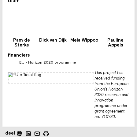
team
Pam de
Dick van Dijk
Meia Wippoo
Pauline
Sterke
Appels
financiers
EU - Horizon 2020 programme
This project has
received funding
from the European
Union’s Horizon
2020 research and
innovation
programme under
grant agreement
no. 710780.
deel