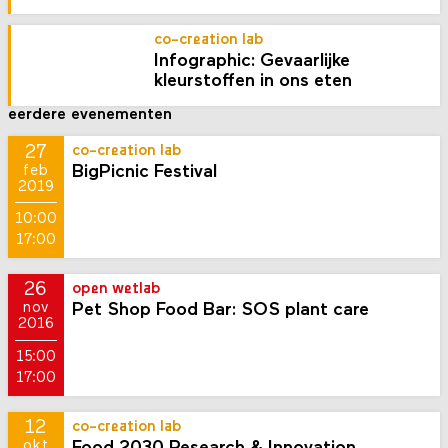
co-creation lab
Infographic: Gevaarlijke
kleurstoffen in ons eten
eerdere evenementen
27
co-creation lab
BigPicnic Festival
feb
2019
10:00
17:00
26
open wetlab
Pet Shop Food Bar: SOS plant care
nov
2016
15:00
17:00
12
co-creation lab
okt