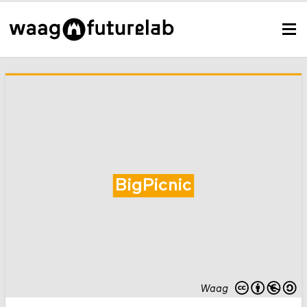
BigPicnic
Waag