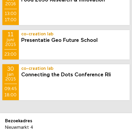
Food 2030 Research & Innovation
2016
13:00
17:00
11
co-creation lab
Presentatie Geo Future School
juni
2015
23:00
30
co-creation lab
Connecting the Dots Conference Rli
jan
2015
09:45
18:00
Bezoekadres
Nieuwmarkt 4