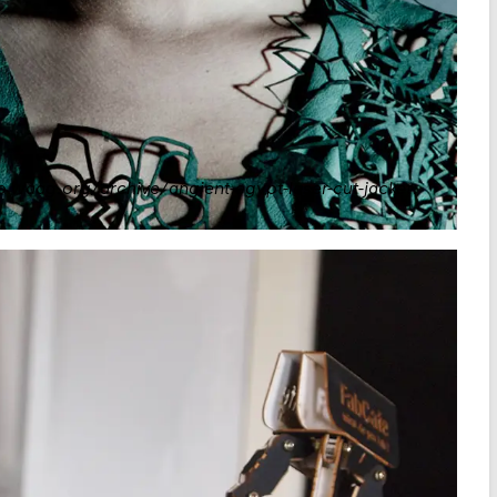
b.waag.org/archive/angient-egypt-laser-cut-jacket
.