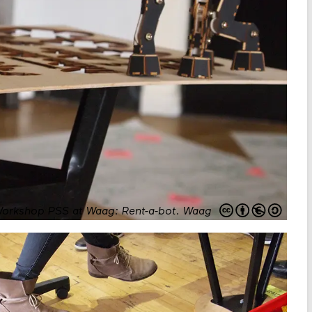
orkshop PSS at Waag: Rent-a-bot
.
Waag