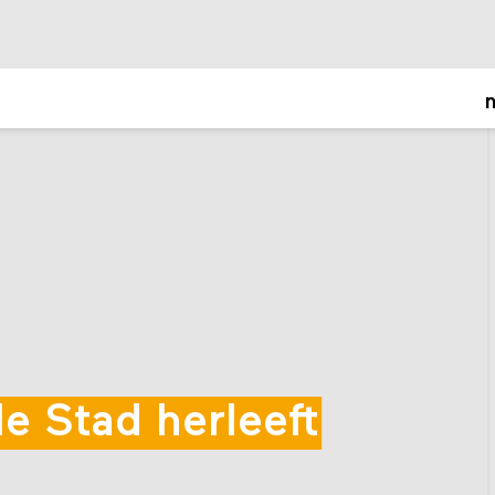
o
le Stad herleeft