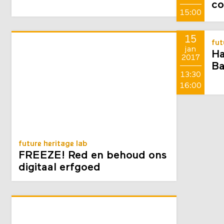
apr
Ha
2017
co
15:00
15
fut
jan
Ha
2017
Ba
13:30
16:00
future heritage lab
FREEZE! Red en behoud ons
digitaal erfgoed