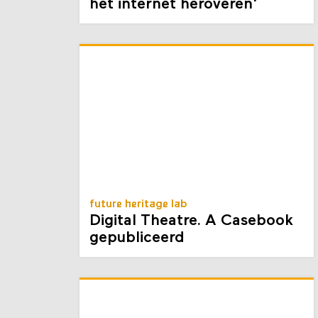
Digitale Stad: 'We moeten
het internet heroveren'
future heritage lab
Digital Theatre. A Casebook
gepubliceerd