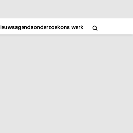
ver
contact
academy
NL
EN
nieuws
agenda
onderzoek
ons werk