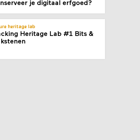
cking Heritage Lab #2 hoe
nserveer je digitaal erfgoed?
ure heritage lab
cking Heritage Lab #1 Bits &
kstenen