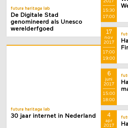
nov
Wo
2017
We
future heritage lab
15:30
De Digitale Stad
17:00
genomineerd als Unesco
werelderfgoed
17
fut
nov
Ha
2017
Fi
17:00
19:00
6
fut
juni
Ha
2017
ma
15:00
18:00
future heritage lab
4
30 jaar internet in Nederland
fut