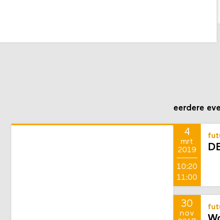
eerdere ev
4
fut
mrt
DE
2019
10:20
11:00
30
fut