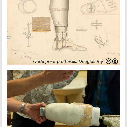
Oude prent protheses
.
Douglas Bly