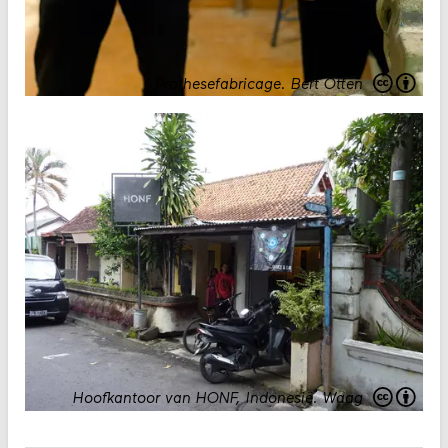
Prothesefabricage
.
Bert Otten
Hoofkantoor van HONF, Indonesië.
Waag