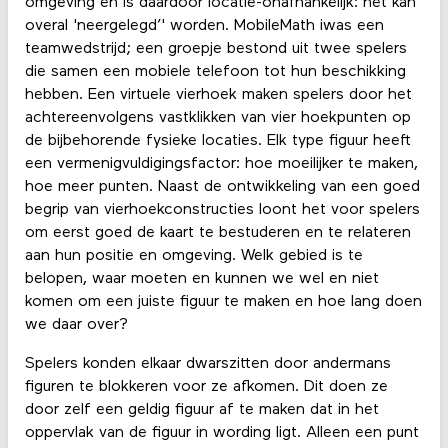
omgeving en is daardoor locatie-onafhankelijk: het kan
overal 'neergelegd’' worden. MobileMath iwas een
teamwedstrijd; een groepje bestond uit twee spelers
die samen een mobiele telefoon tot hun beschikking
hebben. Een virtuele vierhoek maken spelers door het
achtereenvolgens vastklikken van vier hoekpunten op
de bijbehorende fysieke locaties. Elk type figuur heeft
een vermenigvuldigingsfactor: hoe moeilijker te maken,
hoe meer punten. Naast de ontwikkeling van een goed
begrip van vierhoekconstructies loont het voor spelers
om eerst goed de kaart te bestuderen en te relateren
aan hun positie en omgeving. Welk gebied is te
belopen, waar moeten en kunnen we wel en niet
komen om een juiste figuur te maken en hoe lang doen
we daar over?
Spelers konden elkaar dwarszitten door andermans
figuren te blokkeren voor ze afkomen. Dit doen ze
door zelf een geldig figuur af te maken dat in het
oppervlak van de figuur in wording ligt. Alleen een punt