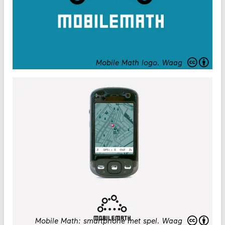
Mobile Math logo
.
Waag
Mobile Math: smartphone met spel
.
Waag