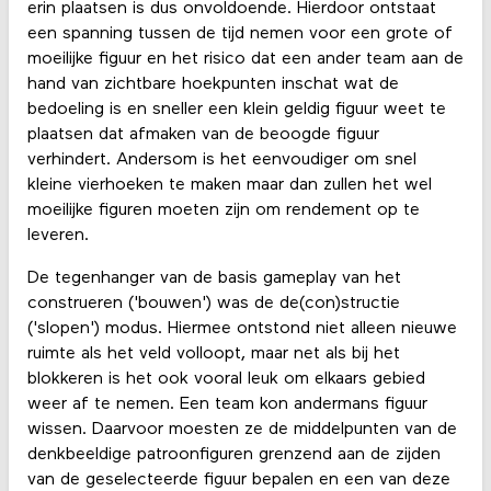
erin plaatsen is dus onvoldoende. Hierdoor ontstaat
een spanning tussen de tijd nemen voor een grote of
moeilijke figuur en het risico dat een ander team aan de
hand van zichtbare hoekpunten inschat wat de
bedoeling is en sneller een klein geldig figuur weet te
plaatsen dat afmaken van de beoogde figuur
verhindert. Andersom is het eenvoudiger om snel
kleine vierhoeken te maken maar dan zullen het wel
moeilijke figuren moeten zijn om rendement op te
leveren.
De tegenhanger van de basis gameplay van het
construeren ('bouwen') was de de(con)structie
('slopen') modus. Hiermee ontstond niet alleen nieuwe
ruimte als het veld volloopt, maar net als bij het
blokkeren is het ook vooral leuk om elkaars gebied
weer af te nemen. Een team kon andermans figuur
wissen. Daarvoor moesten ze de middelpunten van de
denkbeeldige patroonfiguren grenzend aan de zijden
van de geselecteerde figuur bepalen en een van deze