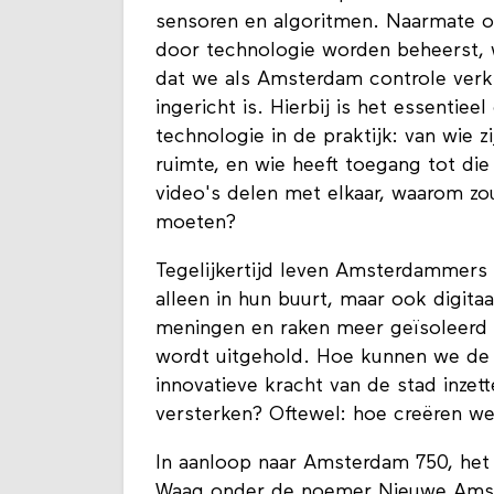
sensoren en algoritmen. Naarmate o
door technologie worden beheerst, 
dat we als Amsterdam controle verk
ingericht is. Hierbij is het essentiee
technologie in de praktijk: van wie z
ruimte, en wie heeft toegang tot di
video's delen met elkaar, waarom zo
moeten?
Tegelijkertijd leven Amsterdammers
alleen in hun buurt, maar ook digit
meningen en raken meer geïsoleerd v
wordt uitgehold. Hoe kunnen we d
innovatieve kracht van de stad inzet
versterken? Oftewel: hoe creëren 
In aanloop naar Amsterdam 750, het 7
Waag onder de noemer Nieuwe Amst