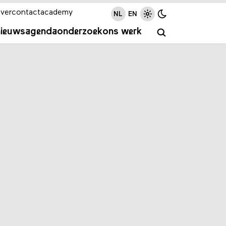
ver
contact
academy
NL
EN
nieuws
agenda
onderzoek
ons werk