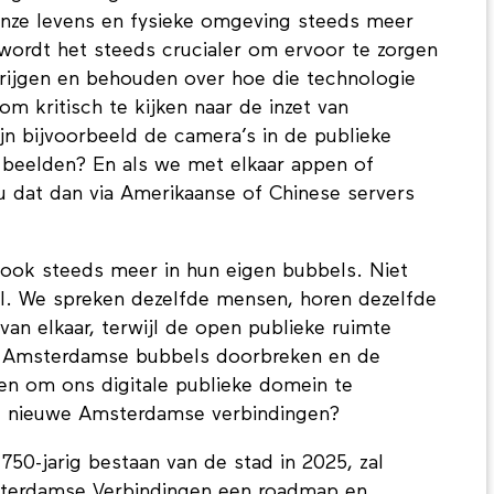
nze levens en fysieke omgeving steeds meer
wordt het steeds crucialer om ervoor te zorgen
rijgen en behouden over hoe die technologie
l om kritisch te kijken naar de inzet van
ijn bijvoorbeeld de camera’s in de publieke
e beelden? En als we met elkaar appen of
u dat dan via Amerikaanse of Chinese servers
 ook steeds meer in hun eigen bubbels. Niet
aal. We spreken dezelfde mensen, horen dezelfde
an elkaar, terwijl de open publieke ruimte
e Amsterdamse bubbels doorbreken en de
ten om ons digitale publieke domein te
we nieuwe Amsterdamse verbindingen?
50-jarig bestaan van de stad in 2025, zal
erdamse Verbindingen een roadmap en