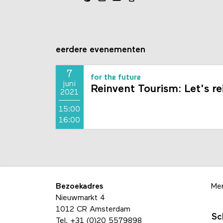
eerdere evenementen
7
for the future
juni
Reinvent Tourism: Let's r
2021
15:00
16:00
Bezoekadres
Me
Nieuwmarkt 4
1012 CR Amsterdam
Sc
Tel.
+31 (0)20 5579898