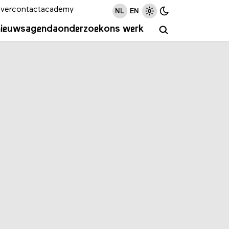
ver
contact
academy
NL
EN
nieuws
agenda
onderzoek
ons werk