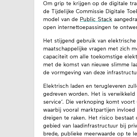
Om grip te krijgen op de digitale tr
de Tijdelijke Commissie Digitale To
model van de
Public Stack
aangedrag
open internettoepassingen te ontwe
Het stijgend gebruik van elektrisch
maatschappelijke vragen met zich me
capaciteit om alle toekomstige elek
met de komst van nieuwe slimme laa
de vormgeving van deze infrastructu
Elektrisch laden en terugleveren zul
gedreven worden. Het is verwikkeld 
service’. Die verknoping komt voort
waarbij vooral marktpartijen invloe
dreigen te raken. Het risico bestaat
gebied van laadinfrastructuur bij pri
brede, publieke meerwaarde op te le