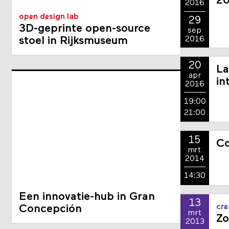
2
2016
open design lab
29
3D-geprinte open-source
sep
stoel in Rijksmuseum
2016
20
La
apr
in
2016
19:00
21:00
15
Co
mrt
2014
14:30
Een innovatie-hub in Gran
13
cre
Concepción
mrt
Zo
2013