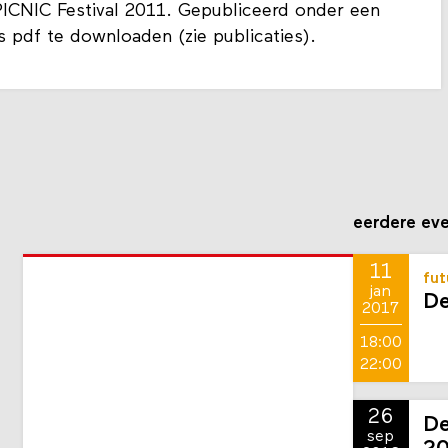
PICNIC Festival 2011. Gepubliceerd onder een
s pdf te downloaden (zie publicaties).
eerdere ev
11
fut
jan
De
2017
18:00
22:00
26
De
sep