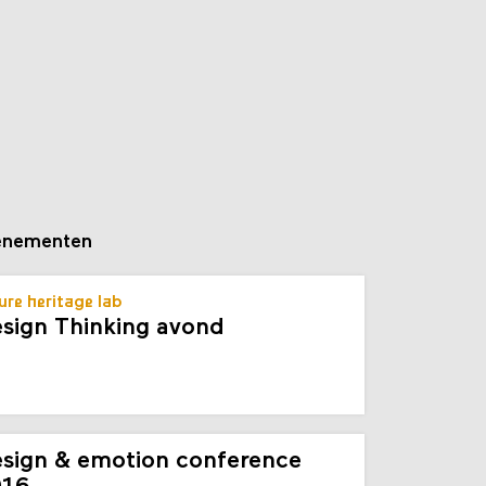
enementen
ure heritage lab
sign Thinking avond
sign & emotion conference