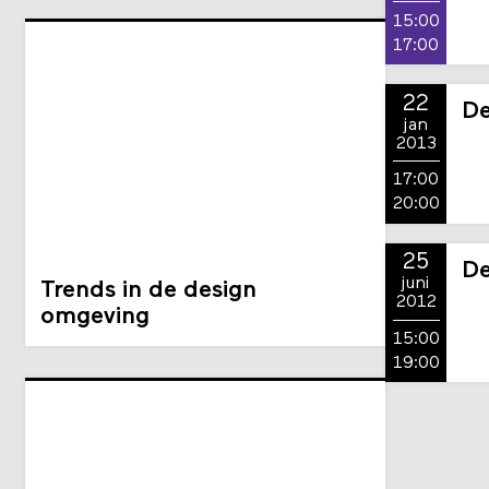
15:00
17:00
22
De
jan
2013
17:00
20:00
25
De
juni
Trends in de design
2012
omgeving
15:00
19:00