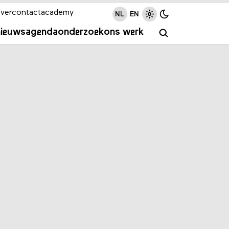
ver
contact
academy
NL
EN
nieuws
agenda
onderzoek
ons werk