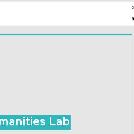
o
anities Lab