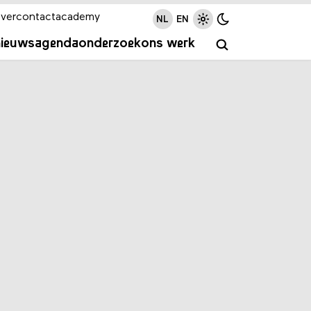
ver
contact
academy
NL
EN
nieuws
agenda
onderzoek
ons werk