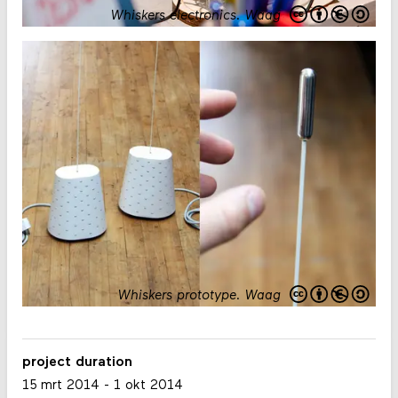
Whiskers electronics
.
Waag
Whiskers prototype
.
Waag
project duration
15 mrt 2014
-
1 okt 2014