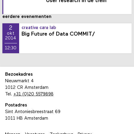
User research in de trein
eerdere evenementen
2
creative care lab
Big Future of Data COMMIT/
okt
2014
12:30
Bezoekadres
Nieuwmarkt 4
1012 CR Amsterdam
Tel.
+31 (0)20 5579898
Postadres
Sint Antoniesbreestraat 69
1011 HB Amsterdam