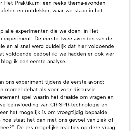
ar Het Praktikum: een reeks thema-avonden
afelen en ontdekken waar we staan in het
p alle experimenten die we doen, in Het
een experiment. De eerste twee avonden van de
e en al snel werd duidelijk dat hier voldoende
et voldoende bedoel ik: we hadden er ook vier
blog ik een eerste analyse.
an ons experiment tijdens de eerste avond:
n moreel debat als voer voor discussie.
tatement spel waarin het draaide om vragen en
ieve beïnvloeding van CRISPR-technologie en
er het mogelijk is om vroegtijdig bepaalde
en hoe staat het dan met ons gevoel van ziek of
ee?”. De zes mogelijke reacties op deze vraag