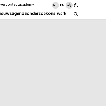
ver
contact
academy
NL
EN
nieuws
agenda
onderzoek
ons werk