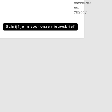
agreement
no.
709443.
Schrijf je in voor onze nieuwsbrief