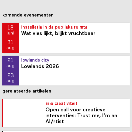
komende evenementen
18
installatie in de publieke ruimte
Wat vies lijkt, blijkt vruchtbaar
juni
31
aug
21
lowlands city
Lowlands 2026
aug
23
aug
gerelateerde artikelen
ai & creativiteit
Open call voor creatieve
interventies: Trust me, I’m an
AI/rtist