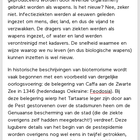
geproduceerd worden door levende organismen)
gebruikt worden als wapens. Is het nieuw? Nee, zeker
niet. Infectieziekten werden al eeuwen geleden
ingezet om mens, dier, land, en dus de vijand te
verzwakken. De dragers van ziekten werden als
wapens ingezet, of water en land werden
verontreinigd met kadavers. De snelheid waarmee en
wijze waarop we nu leven (en dus biologische wapens)
kunnen inzetten is wel nieuw.
In historische beschrijvingen van bioterrorisme wordt
vaak begonnen met een voorbeeld van dergelijke
oorlogsvoering: de belegering van Caffa aan de Zwarte
Zee in 1346 (hedendaags Oekraïne:
Feodosia
). Bij
deze belegering wierp het Tartaarse leger zijn door aan
de Pest gestorvenen over de stadsmuren heen om de
Genuaanse bescherming van de stad (die de ziekte
overigens zelf hadden meegebracht!) verdreef. Deze
lugubere details van het begin van de pestepidemie
worden overigens nog wel eens in twijfel getrokken,