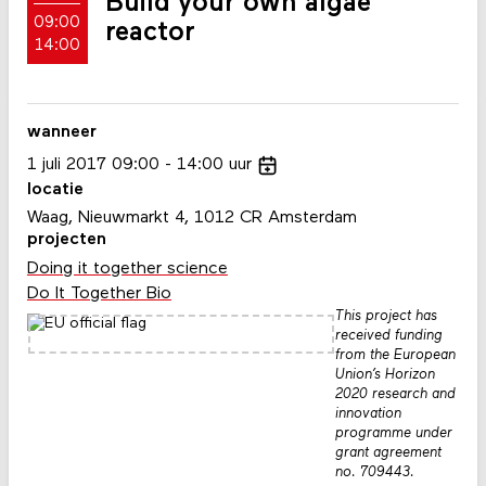
Build your own algae
09:00
reactor
14:00
wanneer
1
juli
2017
09:00
14:00
uur
locatie
Waag, Nieuwmarkt 4, 1012 CR Amsterdam
projecten
Doing it together science
Do It Together Bio
This project has
received funding
from the European
Union’s Horizon
2020 research and
innovation
programme under
grant agreement
no. 709443.