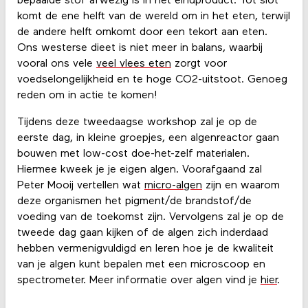
bepaalde stof afwezig is in het eindproduct. Tot slot
komt de ene helft van de wereld om in het eten, terwijl
de andere helft omkomt door een tekort aan eten.
Ons westerse dieet is niet meer in balans, waarbij
vooral ons vele
veel vlees eten
zorgt voor
voedselongelijkheid en te hoge CO2-uitstoot. Genoeg
reden om in actie te komen!
Tijdens deze tweedaagse workshop zal je op de
eerste dag, in kleine groepjes, een algenreactor gaan
bouwen met low-cost doe-het-zelf materialen.
Hiermee kweek je je eigen algen. Voorafgaand zal
Peter Mooij vertellen wat
micro-algen
zijn en waarom
deze organismen het pigment/de brandstof/de
voeding van de toekomst zijn. Vervolgens zal je op de
tweede dag gaan kijken of de algen zich inderdaad
hebben vermenigvuldigd en leren hoe je de kwaliteit
van je algen kunt bepalen met een microscoop en
spectrometer. Meer informatie over algen vind je
hier
.