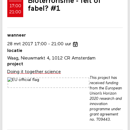
Bioterrorisme - feit of
17:00
fabel? #1
21:00
wanneer
28
mrt
2017
17:00
21:00
uur
locatie
Waag, Nieuwmarkt 4, 1012 CR Amsterdam
project
Doing it together science
This project has
received funding
from the European
Union’s Horizon
2020 research and
innovation
programme under
grant agreement
no. 709443.