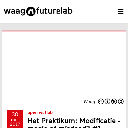
Waag
open wetlab
30
Het Praktikum: Modificatie -
mei
2017