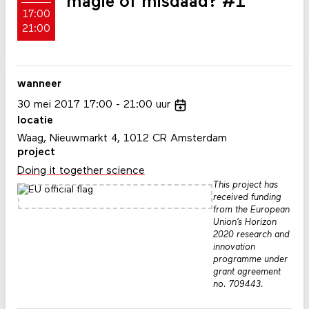
magie of misdaad? #1
17:00
21:00
wanneer
30
mei
2017
17:00
21:00
uur
locatie
Waag, Nieuwmarkt 4, 1012 CR Amsterdam
project
Doing it together science
This project has
received funding
from the European
Union’s Horizon
2020 research and
innovation
programme under
grant agreement
no. 709443.