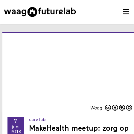
Waag
care lab
7
MakeHealth meetup: zorg op
juni
2018