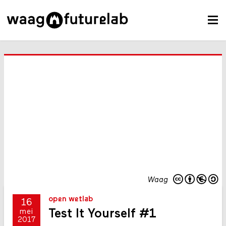
Waag
open wetlab
16
Test It Yourself #1
mei
2017