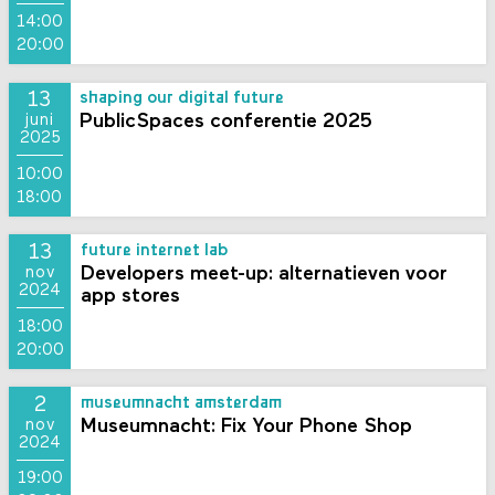
14:00
20:00
13
shaping our digital future
PublicSpaces conferentie 2025
juni
2025
10:00
18:00
13
future internet lab
Developers meet-up: alternatieven voor
nov
2024
app stores
18:00
20:00
2
museumnacht amsterdam
Museumnacht: Fix Your Phone Shop
nov
2024
19:00