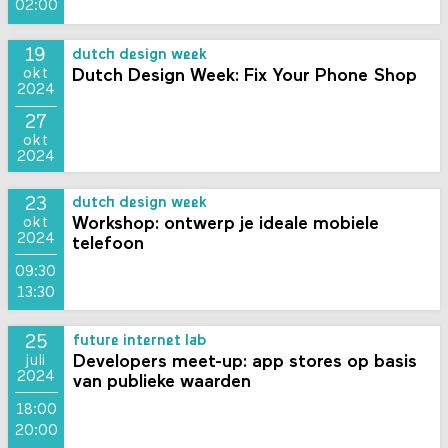
02:00
19
dutch design week
Dutch Design Week: Fix Your Phone Shop
okt
2024
27
okt
2024
23
dutch design week
Workshop: ontwerp je ideale mobiele
okt
2024
telefoon
09:30
13:30
25
future internet lab
Developers meet-up: app stores op basis
juli
2024
van publieke waarden
18:00
20:00