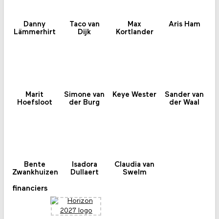
Danny
Taco van
Max
Aris Ham
Lämmerhirt
Dijk
Kortlander
Marit
Simone van
Keye Wester
Sander van
Hoefsloot
der Burg
der Waal
Bente
Isadora
Claudia van
Zwankhuizen
Dullaert
Swelm
financiers