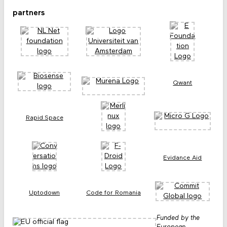
partners
Qwant
Rapid.Space
Evidance Aid
Uptodown
Code for Romania
Funded by the